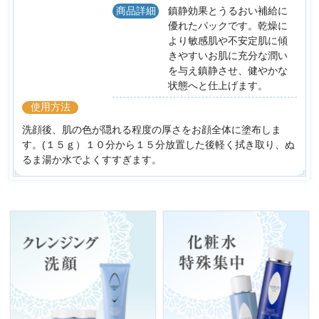
商品詳細
鎮静効果とうるおい補給に
優れたパックです。乾燥に
より敏感肌や不安定肌に傾
きやすいお肌に充分な潤い
を与え鎮静させ、健やかな
状態へと仕上げます。
使用方法
洗顔後、肌の色が隠れる程度の厚さをお顔全体に塗布しま
す。(１５ｇ）１０分から１５分放置した後軽く拭き取り、ぬ
るま湯か水でよくすすぎます。