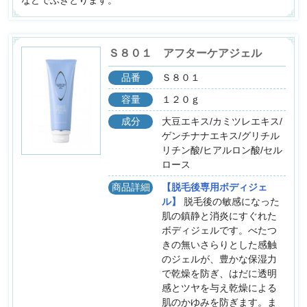
などでふきとります。
Ｓ８０１ アフターケアジェル
品番
Ｓ８０１
容量
１２０ｇ
成分
大豆エキス/カミツレエキス/
ゲンチナナエキス/グリチル
リチン酸/ヒアルロン酸/セル
ロース
商品詳細
【脱毛後専用ボディジェ
ル】
脱毛後の敏感になった
肌の鎮静と消炎にすぐれた
ボディジェルです。べたつ
きの無いさらりとした感触
のジェルが、豊かな保湿力
で乾燥を防ぎ、はだに透明
感とツヤを与え乾燥による
肌のかゆみを防ぎます。ま