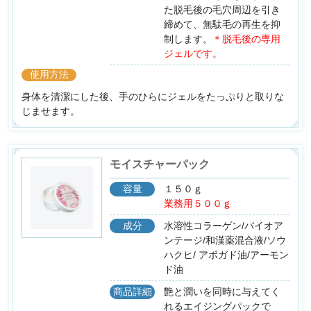
た脱毛後の毛穴周辺を引き
締めて、無駄毛の再生を抑
制します。
＊脱毛後の専用
ジェルです。
使用方法
身体を清潔にした後、手のひらにジェルをたっぷりと取りな
じませます。
モイスチャーパック
容量
１５０ｇ
業務用５００ｇ
成分
水溶性コラーゲン/バイオア
ンテージ/和漢薬混合液/ソウ
ハクヒ/ アボガド油/アーモン
ド油
商品詳細
艶と潤いを同時に与えてく
れるエイジングパックで