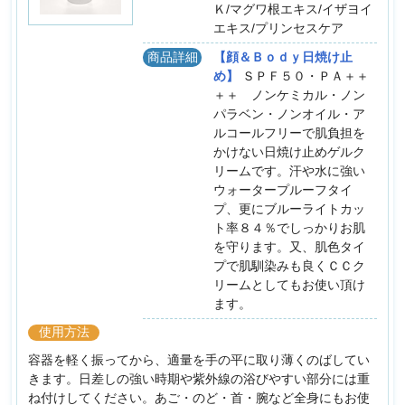
Ｋ/マグワ根エキス/イザヨイ
エキス/プリンセスケア
商品詳細
【顔＆Ｂｏｄｙ日焼け止
め】
ＳＰＦ５０・ＰＡ＋＋
＋＋ ノンケミカル・ノン
パラベン・ノンオイル・ア
ルコールフリーで肌負担を
かけない日焼け止めゲルク
リームです。汗や水に強い
ウォータープルーフタイ
プ、更にブルーライトカッ
ト率８４％でしっかりお肌
を守ります。又、肌色タイ
プで肌馴染みも良くＣＣク
リームとしてもお使い頂け
ます。
使用方法
容器を軽く振ってから、適量を手の平に取り薄くのばしてい
きます。日差しの強い時期や紫外線の浴びやすい部分には重
ね付けしてください。あご・のど・首・腕など全身にもお使