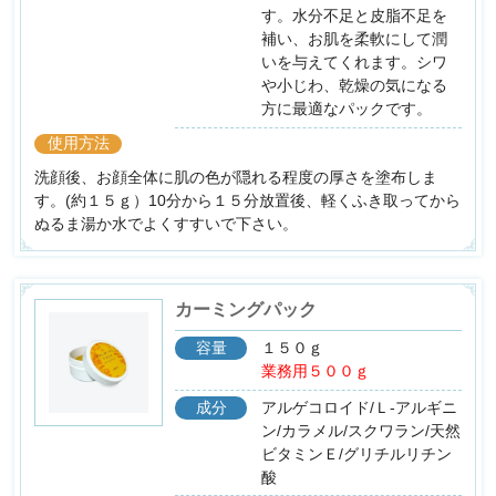
す。水分不足と皮脂不足を
補い、お肌を柔軟にして潤
いを与えてくれます。シワ
や小じわ、乾燥の気になる
方に最適なパックです。
使用方法
洗顔後、お顔全体に肌の色が隠れる程度の厚さを塗布しま
す。(約１５ｇ）10分から１５分放置後、軽くふき取ってから
ぬるま湯か水でよくすすいで下さい。
カーミングパック
容量
１５０ｇ
業務用５００ｇ
成分
アルゲコロイド/Ｌ-アルギニ
ン/カラメル/スクワラン/天然
ビタミンＥ/グリチルリチン
酸