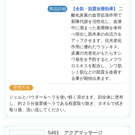
商品詳細
【全肌・肌質改善効果】
二
酸化炭素の血管拡張作用で
新陳代謝を活性化し、血液
中に溜まった老廃物を体外
へ排出し肌本来の自活力を
アップさせます。抗光老化
作用に優れたウコンキス、
皮膚の光老化がもたらすシ
ワ発生を予防するヒメフウ
ロエキスを配合し、シワ肌
シミ肌などの肌質を改善す
る事が期待出来ます。
使用方法
ジェルとパウダーをヘラを使い軽く混ぜます。顔全体に塗布
し、約２０分放置後ヘラである程度取り除き、タオルで拭き
取り後、洗い流してください。
S401 アクアマッサージ