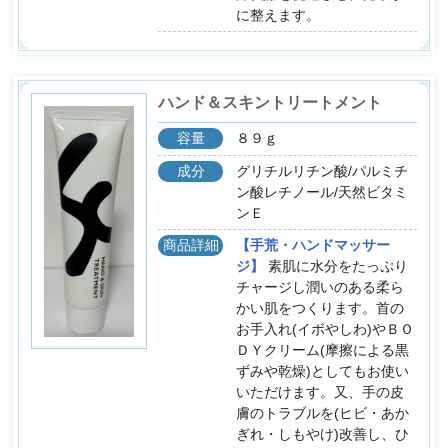
に整えます。
ハンド＆スキントリートメント
容量
８９ｇ
成分
グリチルリチン酸/パルミチ
ン酸レチノール/天然ビタミ
ンＥ
商品詳細
【手荒・ハンドマッサー
ジ】
素肌に水分をたっぷり
チャージし潤いのある柔ら
かい肌をつくります。首の
お手入れ(イボやしわ)やＢＯ
ＤＹクリーム(摩擦による黒
ずみや乾燥)としてもお使い
いただけます。又、手の皮
膚のトラブルを(ヒビ・あか
ぎれ・しもやけ)改善し、ひ