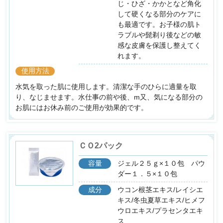
じ・ひざ・かかとなど角化
して硬くなる部分のケアに
も最適です。お子様の肌ト
ラブルや髭剃り後などの敏
感な皮膚を保護し整えてく
れます。
使用方法
水気を取った肌に使用します。清潔な手のひらに適量を取
り、なじませます。水仕事の前や後、m又、気になる部分の
お肌にはお休み前のご使用が効果的です。
ＣＯ2パック
容量
ジェル２５ｇ×１０包 パウ
ダー１．５×１０包
成分
ウコン根茎エキス/レイシエ
キス/冬虫夏草エキス/ヒメフ
ウロエキス/プラセンタエキ
ス