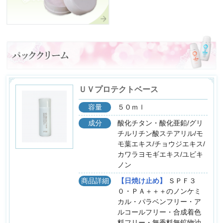
ＵＶプロテクトベース
容量
５０ｍｌ
成分
酸化チタン・酸化亜鉛/グリ
チルリチン酸ステアリル/モ
モ葉エキス/チョウジエキス/
カワラヨモギエキス/ユビキ
ノン
商品詳細
【日焼け止め】
ＳＰＦ３
０・ＰＡ＋＋＋のノンケミ
カル・パラベンフリー・ア
ルコールフリー・合成着色
料フリー・無香料無鉱物油